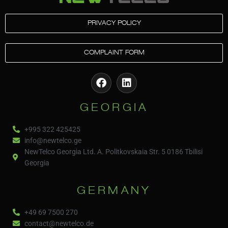
PRIVACY POLICY
COMPLAINT FORM
GEORGIA
+995 322 425425
info@newtelco.ge
NewTelco Georgia Ltd. A. Politkovskaia Str. 5 0186 Tbilisi
Georgia
GERMANY
+49 69 7500 270
contact@newtelco.de