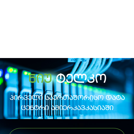
ნიუ
ტელკო
პირველი საერთაშორისო დატა
ცენტრი ამიერკავკასიაში