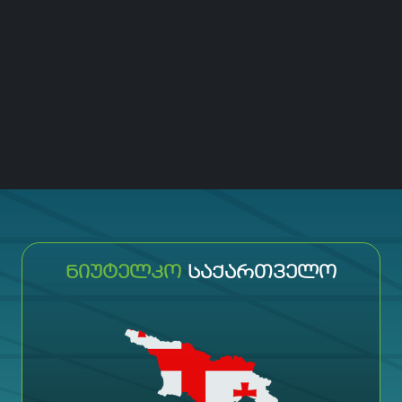
ᲜᲘᲣᲢᲔᲚᲙᲝ
ᲡᲐᲥᲐᲠᲗᲕᲔᲚᲝ