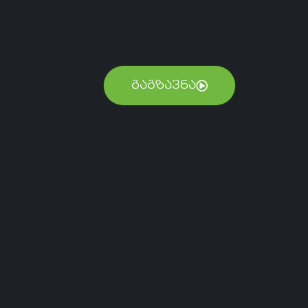
ᲒᲐᲒᲖᲐᲕᲜᲐ