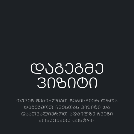
ᲓᲐᲒᲔᲒᲛᲔ
ᲕᲘᲖᲘᲢᲘ
ᲗᲥᲕᲔᲜ ᲨᲔᲒᲘᲫᲚᲘᲐᲗ ᲜᲔᲑᲘᲡᲛᲘᲔᲠ ᲓᲠᲝᲡ
ᲓᲐᲒᲔᲒᲛᲝᲗ ᲩᲕᲔᲜᲗᲐᲜ ᲕᲘᲖᲘᲢᲘ ᲓᲐ
ᲓᲐᲐᲗᲕᲐᲚᲘᲔᲠᲝᲗ ᲐᲓᲒᲘᲚᲖᲔ ᲩᲕᲔᲜᲘ
ᲛᲝᲜᲐᲪᲔᲛᲗᲐ ᲪᲔᲜᲢᲠᲘ.