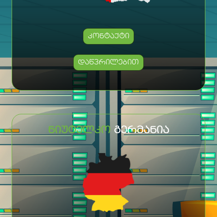
ᲙᲝᲜᲢᲐᲥᲢᲘ
ᲓᲐᲬᲕᲠᲘᲚᲔᲑᲘᲗ
ᲜᲘᲣᲢᲔᲚᲙᲝ
ᲒᲔᲠᲛᲐᲜᲘᲐ