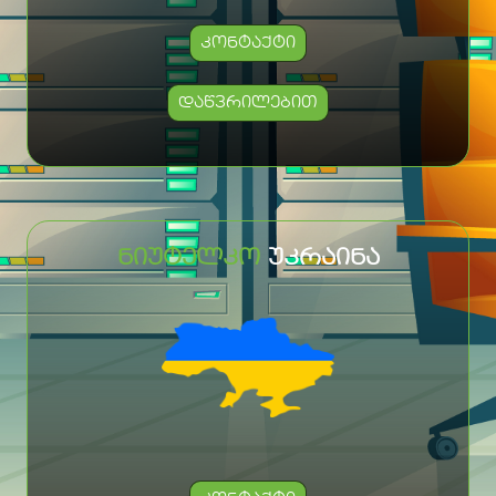
ᲙᲝᲜᲢᲐᲥᲢᲘ
ᲓᲐᲬᲕᲠᲘᲚᲔᲑᲘᲗ
ᲜᲘᲣᲢᲔᲚᲙᲝ
ᲣᲙᲠᲐᲘᲜᲐ