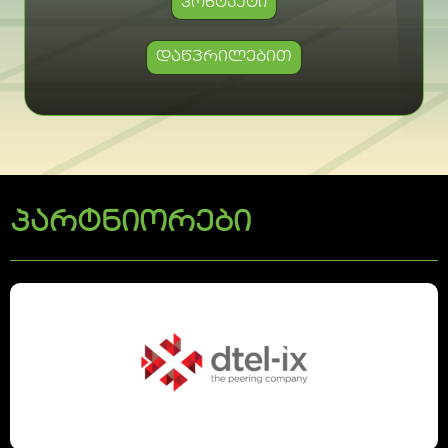
ᲙᲝᲜᲢᲐᲥᲢᲘ
დაწვრილებით
პარტნიორები