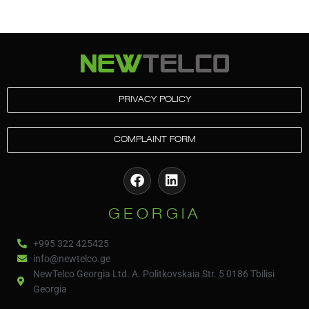
PRIVACY POLICY
COMPLAINT FORM
GEORGIA
+995 322 425425
info@newtelco.ge
NewTelco Georgia Ltd. A. Politkovskaia Str. 5 0186 Tbilisi
Georgia