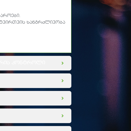
აროები.
ატვირთვის ხანგრძლივობა
ურის კონტროლი