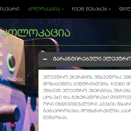
ᲗᲐᲕᲐᲠᲘ
ᲙᲝᲚᲝᲙᲐᲪᲘᲐ
ᲩᲕᲔᲜ ᲨᲔᲡᲐᲮᲔᲑ
ᲤᲘᲚ
კოლოკაცია
გარანტირებული ელექტრო
ელექტრო ენერგიის უწყვეტობა უმ
ირობებს.
მონაცემთა ცენტრისთვის. ჩვენი 
უწყვეტ ელექტრო ენერგიას უზრუ
UPS-ები და გენერატორები.თითოე
ორი ინდივიდუალური კვების წყარ
განაპირობებს მომხმარებლის აპ
მუშაობას.