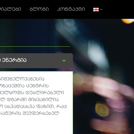
ᲘᲐᲚᲔᲑᲘ
ᲑᲚᲝᲒᲘ
ᲙᲝᲜᲢᲐᲥᲢᲘ
 ენერგია
ნიშვნელოვანესია
მონაცემთა ცენტრის
ნველყოფს დუბლირებული
ულ დგარში მიყვანილია
ო სხვადასხვა ფაზით, რაც
არატურის შეუფერხებელ