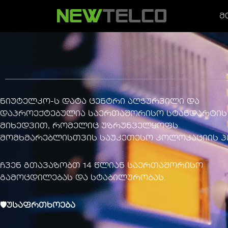
Მ
Skip
to
content
ნიუტელკო-ს დატა ცენტრი აღჭურვილი და
დაპროექტებულია საერთაშორისო სტანდარტის
მიხედვით, რომელიც უზრუნველყოფს
მომხმარებლისთვის საუკეთესო კოლოკაციის პ
ჩვენ გთავაზობთ 14 წლიან საერთაშორისო
გამოცდილებას და სტაბილურობას.
🛡უსაფრთხოება